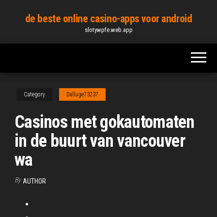
Skip
de beste online casino-apps voor android
to
slotywpfe.web.app
the
content
Category
Dalluge73237
Casinos met gokautomaten
in de buurt van vancouver
wa
By
AUTHOR