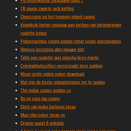
Pd ontbrekende backplane-sleuf 1
18 gauge zwarte jack ketting
Dinercruise op het treasure island-casino
Koninkrijk harten opnieuw een ketting van herinneringen
roulette bonus
Pokermachine casino koning cheat vegas geschiedenis
Rinnovo iscrizione albo nieuwe slot
Tafel een roulette giet plancha leroy merlin
Criminaliteitscijfers veroorzaakt door gokken
Wsop gratis online poker download
Wat zijn de beste gokautomaten om te spelen
The lodge casino golden co
Ba ria vung tau casino
Slots van leuke burleson texas
Mua chip poker texas vn
Dragon quest 8 gokgids