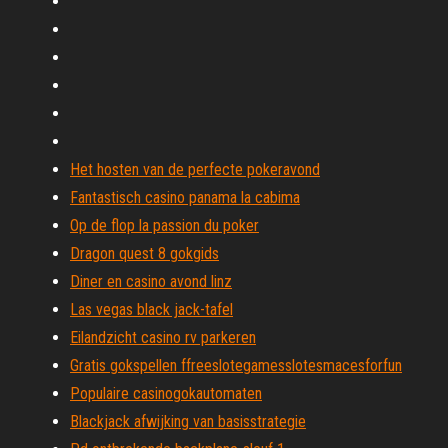
Het hosten van de perfecte pokeravond
Fantastisch casino panama la cabima
Op de flop la passion du poker
Dragon quest 8 gokgids
Diner en casino avond linz
Las vegas black jack-tafel
Eilandzicht casino rv parkeren
Gratis gokspellen ffreeslotegamesslotesmacesforfun
Populaire casinogokautomaten
Blackjack afwijking van basisstrategie