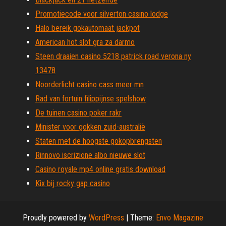
Promotiecode voor silverton casino lodge
Halo bereik gokautomaat jackpot
American hot slot gra za darmo
Steen draaien casino 5218 patrick road verona ny
13478
Noorderlicht casino cass meer mn
Rad van fortuin filippijnse spelshow
De tuinen casino poker rakr
Minister voor gokken zuid-australië
Staten met de hoogste gokopbrengsten
Rinnovo iscrizione albo nieuwe slot
Casino royale mp4 online gratis download
Kix bij rocky gap casino
Proudly powered by
WordPress
|
Theme:
Envo Magazine