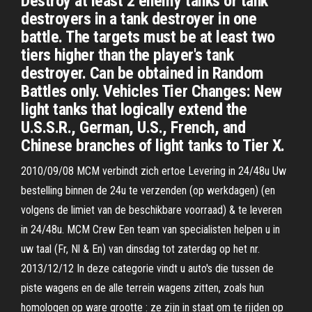
Destroy at least 2 enemy tanks or tank
destroyers in a tank destroyer in one
battle. The targets must be at least two
tiers higher than the player's tank
destroyer. Can be obtained in Random
Battles only. Vehicles Tier Changes: New
light tanks that logically extend the
U.S.S.R., German, U.S., French, and
Chinese branches of light tanks to Tier X.
2010/09/08 MCM verbindt zich ertoe Levering in 24/48u Uw
bestelling binnen de 24u te verzenden (op werkdagen) (en
volgens de limiet van de beschikbare voorraad) & te leveren
in 24/48u. MCM Crew Een team van specialisten helpen u in
uw taal (Fr, Nl & En) van dinsdag tot zaterdag op het nr.
2013/12/12 In deze categorie vindt u auto's die tussen de
piste wagens en de alle terrein wagens zitten, zoals hun
homologen op ware grootte : ze zijn in staat om te rijden op