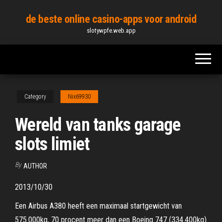
Skip
de beste online casino-apps voor android
to
slotywpfe.web.app
the
content
Category
Nix69930
Wereld van tanks garage
slots limiet
By
AUTHOR
2013/10/30
Een Airbus A380 heeft een maximaal startgewicht van
575.000kg, 70 procent meer dan een Boeing 747 (334.400kg)