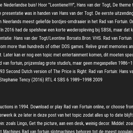
 Nederlandse buis! Hoor "Leontiene!!!!", Hans van der Togt, De theme t
 presentatie was in handen van Hans van der Togt. De eerste uitzendin
Neerlands meest geliefde bordjes-omdraaier in het Rad van Fortuin. On
 In 2016 had de spelshow een korte wederopleving bij SBS6, maar dat ko
ntatie: Hans van der Togt/Leontine Borsato.Bron: VHS. Rad van Fortui
from more than hundreds of other DOS games. Relive great memories and
jft. Later kan er nog een topic met entertainment komen, dit moeten speci
d van fortuin, prijzenslag grote studio's, maar geen megaspellen 1986–19
3 Second Dutch version of The Price is Right: Rad van Fortuin: Hans v
om Stephanie Tency (2016) RTL 4 SBS 6 1989–1998 2009
tions in 1994. Download or play Rad van Fortuin online, or choose fr
werk ik ze later in deze post van het topic zodat alles up to date blijf
n: zoals Lingo, Get the picture, aan een desk, weinig decor. Middel: zoal
 Machines Rad van fortuin slotmachines behoren tot de meest populaire